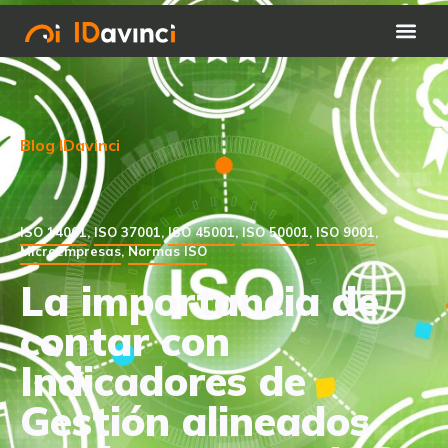
Blog IDavinci
ISO 14001
,
ISO 37001
,
ISO 45001
,
ISO 50001
,
ISO 9001
,
Microempresas
,
Normas ISO
La importancia de
contar con
Indicadores de
Gestión alineados