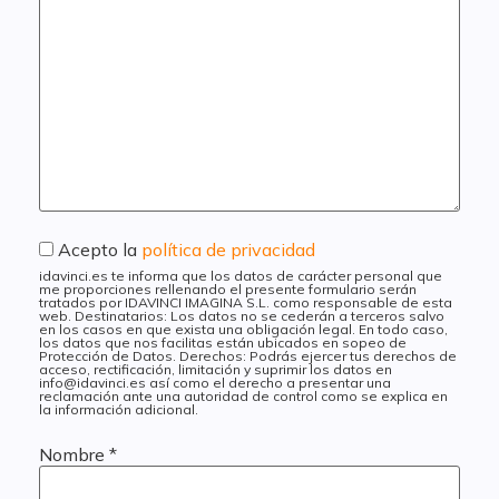
Acepto la
política de privacidad
idavinci.es te informa que los datos de carácter personal que
me proporciones rellenando el presente formulario serán
tratados por IDAVINCI IMAGINA S.L. como responsable de esta
web. Destinatarios: Los datos no se cederán a terceros salvo
en los casos en que exista una obligación legal. En todo caso,
los datos que nos facilitas están ubicados en sopeo de
Protección de Datos. Derechos: Podrás ejercer tus derechos de
acceso, rectificación, limitación y suprimir los datos en
info@idavinci.es así como el derecho a presentar una
reclamación ante una autoridad de control como se explica en
la información adicional.
Nombre
*