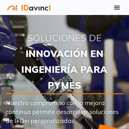
SOLUCIONES DE
INNOVACIÓN EN
INGENIERÍA PARA
PYMES
Nuestro compromiso con la mejora
continua permite desarrollar soluciones
de I+D+i personalizadas.