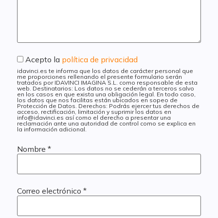
Acepto la
política de privacidad
idavinci.es te informa que los datos de carácter personal que
me proporciones rellenando el presente formulario serán
tratados por IDAVINCI IMAGINA S.L. como responsable de esta
web. Destinatarios: Los datos no se cederán a terceros salvo
en los casos en que exista una obligación legal. En todo caso,
los datos que nos facilitas están ubicados en sopeo de
Protección de Datos. Derechos: Podrás ejercer tus derechos de
acceso, rectificación, limitación y suprimir los datos en
info@idavinci.es así como el derecho a presentar una
reclamación ante una autoridad de control como se explica en
la información adicional.
Nombre
*
Correo electrónico
*