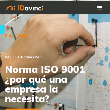
Blog IDavinci
ISO 9001
,
Normas ISO
Norma ISO 9001
¿por qué una
empresa la
necesita?