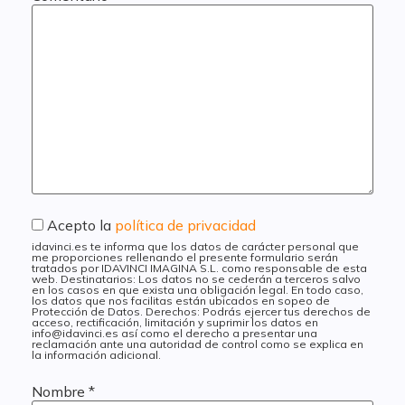
Acepto la
política de privacidad
idavinci.es te informa que los datos de carácter personal que
me proporciones rellenando el presente formulario serán
tratados por IDAVINCI IMAGINA S.L. como responsable de esta
web. Destinatarios: Los datos no se cederán a terceros salvo
en los casos en que exista una obligación legal. En todo caso,
los datos que nos facilitas están ubicados en sopeo de
Protección de Datos. Derechos: Podrás ejercer tus derechos de
acceso, rectificación, limitación y suprimir los datos en
info@idavinci.es así como el derecho a presentar una
reclamación ante una autoridad de control como se explica en
la información adicional.
Nombre
*