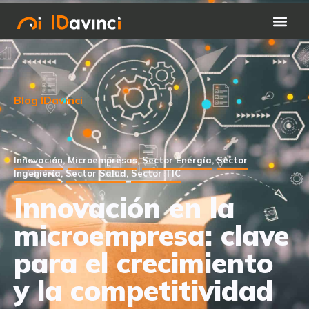
Blog IDavinci
Innovación
,
Microempresas
,
Sector Energía
,
Sector
Ingeniería
,
Sector Salud
,
Sector TIC
Innovación en la
microempresa: clave
para el crecimiento
y la competitividad