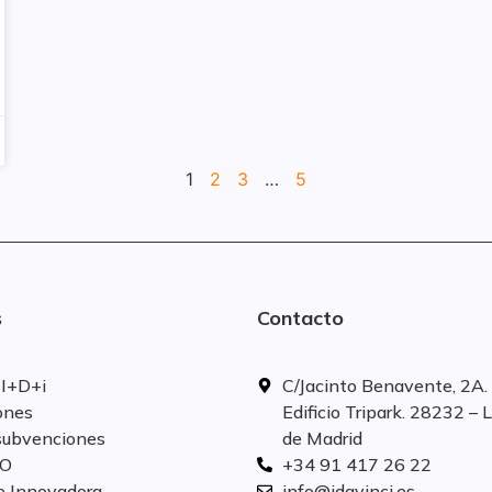
1
2
3
…
5
s
Contacto
 I+D+i
C/Jacinto Benavente, 2A. 
ones
Edificio Tripark. 28232 – 
subvenciones
de Madrid
SO
+34 91 417 26 22
e Innovadora
info@idavinci.es