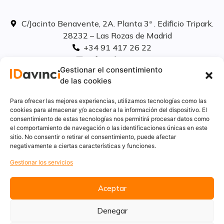
C/Jacinto Benavente, 2A. Planta 3ª . Edificio Tripark.
28232 – Las Rozas de Madrid
+34 91 417 26 22
info@idavinci.es
Gestionar el consentimiento
linkedIn
de las cookies
Políticas legales
Para ofrecer las mejores experiencias, utilizamos tecnologías como las
cookies para almacenar y/o acceder a la información del dispositivo. El
consentimiento de estas tecnologías nos permitirá procesar datos como
Aviso Legal
el comportamiento de navegación o las identificaciones únicas en este
Privacidad
sitio. No consentir o retirar el consentimiento, puede afectar
Cookies
negativamente a ciertas características y funciones.
Innovación
Gestionar los servicios
Calidad y medio ambiente
Informe de desempeño ambiental
Aceptar
Denegar