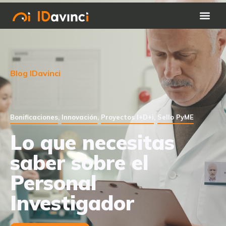
Blog IDavinci
Bonificaciones
,
Innovación
,
Proyectos I+D+i
,
Sello PyME
Lo que necesitas
saber sobre el
Personal
Investigador