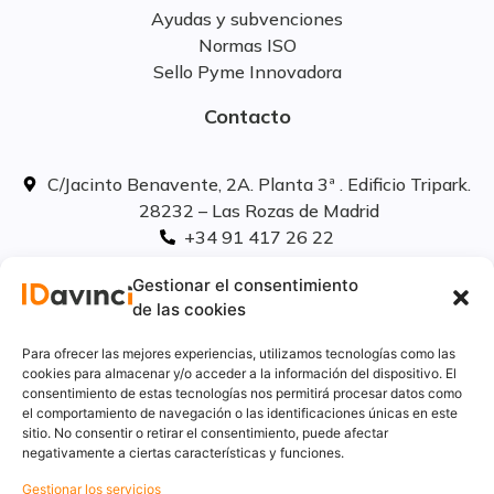
Ayudas y subvenciones
Normas ISO
Sello Pyme Innovadora
Contacto
C/Jacinto Benavente, 2A. Planta 3ª . Edificio Tripark.
28232 – Las Rozas de Madrid
+34 91 417 26 22
info@idavinci.es
Gestionar el consentimiento
linkedIn
de las cookies
Políticas legales
Para ofrecer las mejores experiencias, utilizamos tecnologías como las
cookies para almacenar y/o acceder a la información del dispositivo. El
consentimiento de estas tecnologías nos permitirá procesar datos como
Aviso Legal
el comportamiento de navegación o las identificaciones únicas en este
Privacidad
sitio. No consentir o retirar el consentimiento, puede afectar
Cookies
negativamente a ciertas características y funciones.
Innovación
Gestionar los servicios