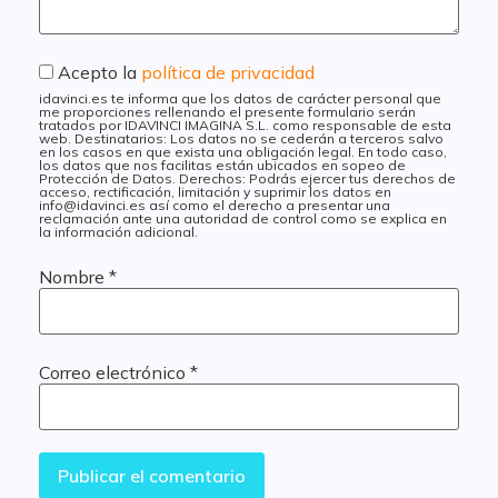
Acepto la
política de privacidad
idavinci.es te informa que los datos de carácter personal que
me proporciones rellenando el presente formulario serán
tratados por IDAVINCI IMAGINA S.L. como responsable de esta
web. Destinatarios: Los datos no se cederán a terceros salvo
en los casos en que exista una obligación legal. En todo caso,
los datos que nos facilitas están ubicados en sopeo de
Protección de Datos. Derechos: Podrás ejercer tus derechos de
acceso, rectificación, limitación y suprimir los datos en
info@idavinci.es así como el derecho a presentar una
reclamación ante una autoridad de control como se explica en
la información adicional.
Nombre
*
Correo electrónico
*