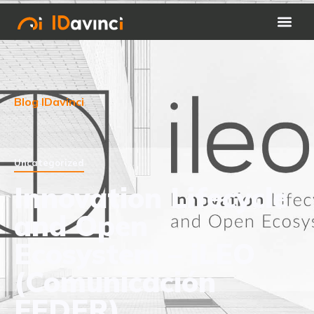
Blog IDavinci
Uncategorized
Innovation Lifecycle
and Open
Ecosystem – iLEO
(Comunicación
FEDER)