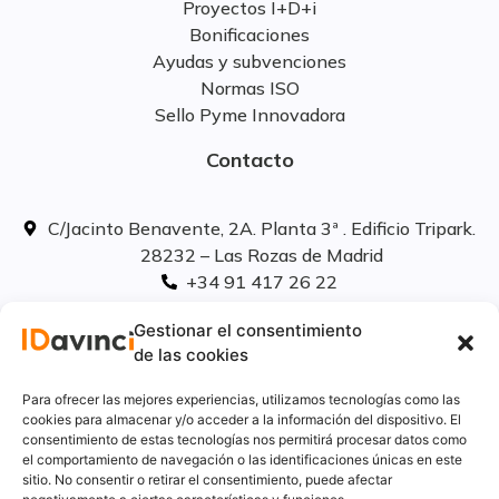
Proyectos I+D+i
Bonificaciones
Ayudas y subvenciones
Normas ISO
Sello Pyme Innovadora
Contacto
C/Jacinto Benavente, 2A. Planta 3ª . Edificio Tripark.
28232 – Las Rozas de Madrid
+34 91 417 26 22
info@idavinci.es
Gestionar el consentimiento
linkedIn
de las cookies
Políticas legales
Para ofrecer las mejores experiencias, utilizamos tecnologías como las
cookies para almacenar y/o acceder a la información del dispositivo. El
consentimiento de estas tecnologías nos permitirá procesar datos como
Aviso Legal
el comportamiento de navegación o las identificaciones únicas en este
Privacidad
sitio. No consentir o retirar el consentimiento, puede afectar