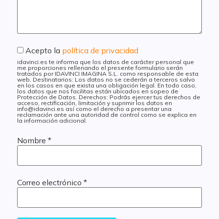
Acepto la
política de privacidad
idavinci.es te informa que los datos de carácter personal que
me proporciones rellenando el presente formulario serán
tratados por IDAVINCI IMAGINA S.L. como responsable de esta
web. Destinatarios: Los datos no se cederán a terceros salvo
en los casos en que exista una obligación legal. En todo caso,
los datos que nos facilitas están ubicados en sopeo de
Protección de Datos. Derechos: Podrás ejercer tus derechos de
acceso, rectificación, limitación y suprimir los datos en
info@idavinci.es así como el derecho a presentar una
reclamación ante una autoridad de control como se explica en
la información adicional.
Nombre
*
Correo electrónico
*