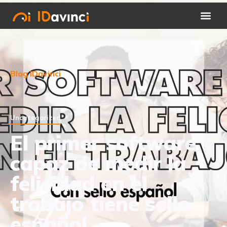
Blog IDavinci
Uncategorized
El primer software
capaz de medir la
felicidad en el
trabajo tiene sello
español