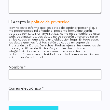
Acepto la
política de privacidad
idavinci.es te informa que los datos de carácter personal que
me proporciones rellenando el presente formulario serán
tratados por IDAVINCI IMAGINA S.L. como responsable de esta
web. Destinatarios: Los datos no se cederán a terceros salvo
en los casos en que exista una obligación legal. En todo caso,
los datos que nos facilitas están ubicados en sopeo de
Protección de Datos. Derechos: Podrás ejercer tus derechos de
acceso, rectificación, limitación y suprimir los datos en
info@idavinci.es así como el derecho a presentar una
reclamación ante una autoridad de control como se explica en
la información adicional.
Nombre
*
Correo electrónico
*