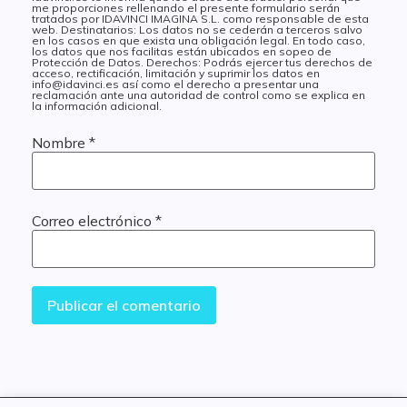
me proporciones rellenando el presente formulario serán
tratados por IDAVINCI IMAGINA S.L. como responsable de esta
web. Destinatarios: Los datos no se cederán a terceros salvo
en los casos en que exista una obligación legal. En todo caso,
los datos que nos facilitas están ubicados en sopeo de
Protección de Datos. Derechos: Podrás ejercer tus derechos de
acceso, rectificación, limitación y suprimir los datos en
info@idavinci.es así como el derecho a presentar una
reclamación ante una autoridad de control como se explica en
la información adicional.
Nombre
*
Correo electrónico
*