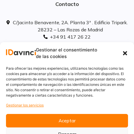
Contacto
C/Jacinto Benavente, 2A. Planta 3ª . Edificio Tripark.
28232 – Las Rozas de Madrid
+34 91 417 26 22
info@idavinci.es
Gestionar el consentimiento
linkedIn
de las cookies
Políticas legales
Para ofrecer las mejores experiencias, utilizamos tecnologías como las
cookies para almacenar y/o acceder a la información del dispositivo. El
consentimiento de estas tecnologías nos permitirá procesar datos como
Aviso Legal
el comportamiento de navegación o las identificaciones únicas en este
Privacidad
sitio. No consentir o retirar el consentimiento, puede afectar
Cookies
negativamente a ciertas características y funciones.
Innovación
Gestionar los servicios
Calidad y medio ambiente
Informe de desempeño ambiental
Aceptar