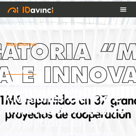
Blog IDavinci
Uncategorized
Convocatoria
«Misiones Ciencia e
Innovación»: 121M€
repartidos en 37
grandes proyectos