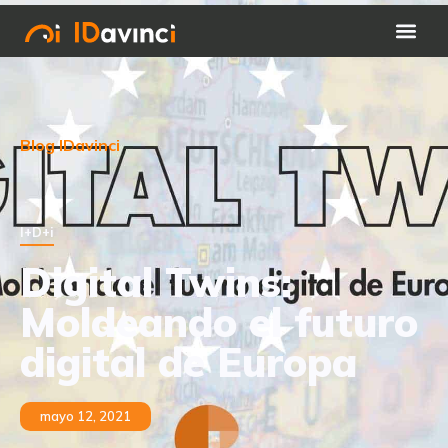
Blog IDavinci
I+D+i
Digital Twins:
Moldeando el futuro
digital de Europa
mayo 12, 2021