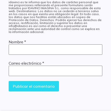
idavinci.es te informa que los datos de carácter personal que
me proporciones rellenando el presente formulario serán
tratados por IDAVINCI IMAGINA S.L. como responsable de esta
web. Destinatarios: Los datos no se cederán a terceros salvo
en los casos en que exista una obligación legal. En todo caso,
los datos que nos facilitas están ubicados en sopeo de
Protección de Datos. Derechos: Podrás ejercer tus derechos de
acceso, rectificación, limitación y suprimir los datos en
info@idavinci.es así como el derecho a presentar una
reclamación ante una autoridad de control como se explica en
la información adicional.
Nombre
*
Correo electrónico
*