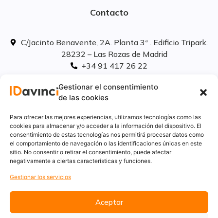
Contacto
C/Jacinto Benavente, 2A. Planta 3ª . Edificio Tripark.
28232 – Las Rozas de Madrid
+34 91 417 26 22
info@idavinci.es
Gestionar el consentimiento
linkedIn
de las cookies
Políticas legales
Para ofrecer las mejores experiencias, utilizamos tecnologías como las
cookies para almacenar y/o acceder a la información del dispositivo. El
consentimiento de estas tecnologías nos permitirá procesar datos como
Aviso Legal
el comportamiento de navegación o las identificaciones únicas en este
Privacidad
sitio. No consentir o retirar el consentimiento, puede afectar
Cookies
negativamente a ciertas características y funciones.
Innovación
Gestionar los servicios
Calidad y medio ambiente
Informe de desempeño ambiental
Aceptar