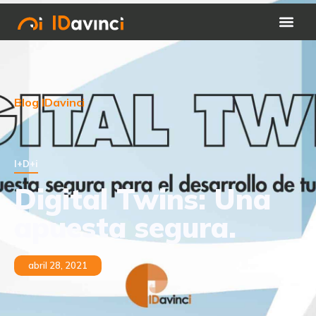
Blog IDavinci
I+D+i
Digital Twins: Una
apuesta segura.
abril 28, 2021