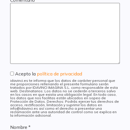
Comentario
*
Acepto la
política de privacidad
idavinci.es te informa que los datos de carácter personal que
me proporciones rellenando el presente formulario serán
tratados por IDAVINCI IMAGINA S.L. como responsable de esta
web. Destinatarios: Los datos no se cederán a terceros salvo
en los casos en que exista una obligación legal. En todo caso,
los datos que nos facilitas están ubicados en sopeo de
Protección de Datos. Derechos: Podrás ejercer tus derechos de
acceso, rectificación, limitación y suprimir los datos en
info@idavinci.es así como el derecho a presentar una
reclamación ante una autoridad de control como se explica en
la información adicional.
Nombre
*