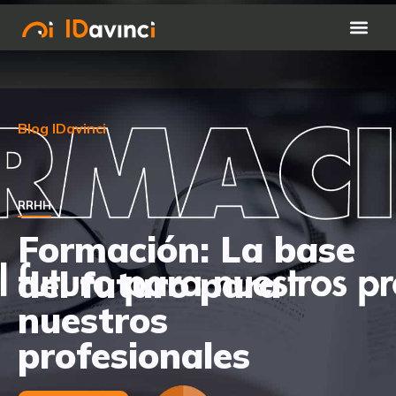
Blog IDavinci
RRHH
Formación: La base
del futuro para
nuestros
profesionales