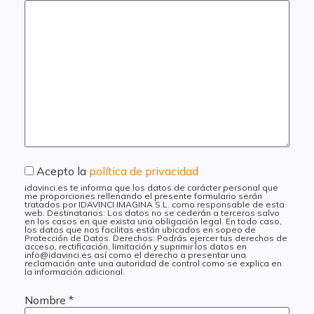
Acepto la
política de privacidad
idavinci.es te informa que los datos de carácter personal que
me proporciones rellenando el presente formulario serán
tratados por IDAVINCI IMAGINA S.L. como responsable de esta
web. Destinatarios: Los datos no se cederán a terceros salvo
en los casos en que exista una obligación legal. En todo caso,
los datos que nos facilitas están ubicados en sopeo de
Protección de Datos. Derechos: Podrás ejercer tus derechos de
acceso, rectificación, limitación y suprimir los datos en
info@idavinci.es así como el derecho a presentar una
reclamación ante una autoridad de control como se explica en
la información adicional.
Nombre
*