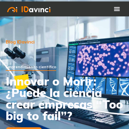
Blog IDavinci
Emprendimiento científico
Innovar o Morir:
¿Puede la ciencia
crear empresas “Too
big to fail”?