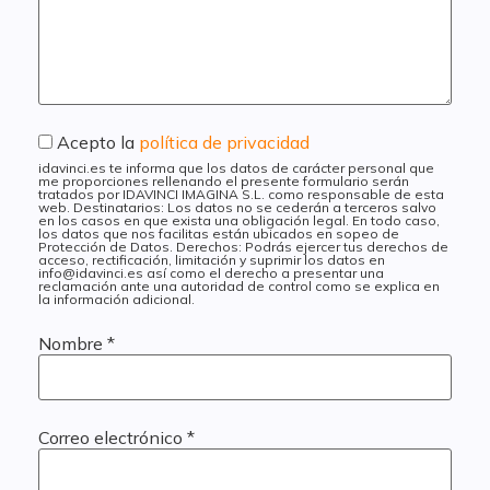
Acepto la
política de privacidad
idavinci.es te informa que los datos de carácter personal que
me proporciones rellenando el presente formulario serán
tratados por IDAVINCI IMAGINA S.L. como responsable de esta
web. Destinatarios: Los datos no se cederán a terceros salvo
en los casos en que exista una obligación legal. En todo caso,
los datos que nos facilitas están ubicados en sopeo de
Protección de Datos. Derechos: Podrás ejercer tus derechos de
acceso, rectificación, limitación y suprimir los datos en
info@idavinci.es así como el derecho a presentar una
reclamación ante una autoridad de control como se explica en
la información adicional.
Nombre
*
Correo electrónico
*