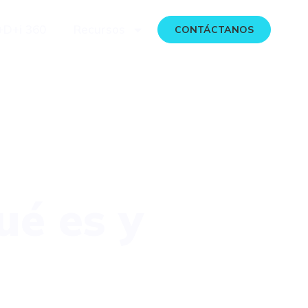
+D+i 360
Recursos
CONTÁCTANOS
ué es y