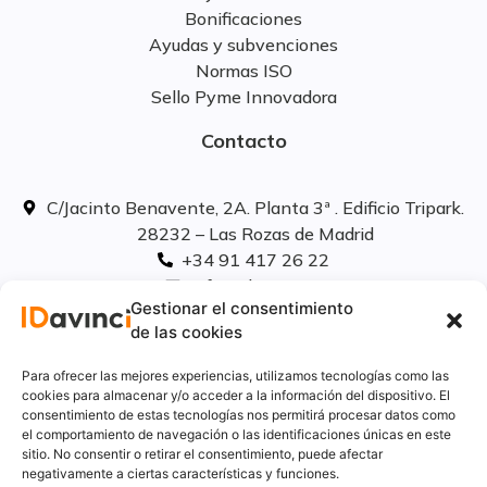
Bonificaciones
Ayudas y subvenciones
Normas ISO
Sello Pyme Innovadora
Contacto
C/Jacinto Benavente, 2A. Planta 3ª . Edificio Tripark.
28232 – Las Rozas de Madrid
+34 91 417 26 22
info@idavinci.es
Gestionar el consentimiento
linkedIn
de las cookies
Políticas legales
Para ofrecer las mejores experiencias, utilizamos tecnologías como las
cookies para almacenar y/o acceder a la información del dispositivo. El
consentimiento de estas tecnologías nos permitirá procesar datos como
Aviso Legal
el comportamiento de navegación o las identificaciones únicas en este
Privacidad
sitio. No consentir o retirar el consentimiento, puede afectar
Cookies
negativamente a ciertas características y funciones.