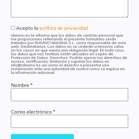
Acepto la
política de privacidad
idavinci.es te informa que los datos de carácter personal que
me proporciones rellenando el presente formulario serán
tratados por IDAVINCI IMAGINA S.L. como responsable de esta
web. Destinatarios: Los datos no se cederán a terceros salvo
en los casos en que exista una obligación legal. En todo caso,
los datos que nos facilitas están ubicados en sopeo de
Protección de Datos. Derechos: Podrás ejercer tus derechos de
acceso, rectificación, limitación y suprimir los datos en
info@idavinci.es así como el derecho a presentar una
reclamación ante una autoridad de control como se explica en
la información adicional.
Nombre
*
Correo electrónico
*