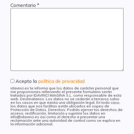
Comentario
*
Acepto la
política de privacidad
idavinci.es te informa que los datos de carácter personal que
me proporciones rellenando el presente formulario serán
tratados por IDAVINCI IMAGINA S.L. como responsable de esta
web. Destinatarios: Los datos no se cederán a terceros salvo
en los casos en que exista una obligación legal. En todo caso,
los datos que nos facilitas están ubicados en sopeo de
Protección de Datos. Derechos: Podrás ejercer tus derechos de
acceso, rectificación, limitación y suprimir los datos en
info@idavinci.es así como el derecho a presentar una
reclamación ante una autoridad de control como se explica en
la información adicional.