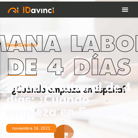
Blog IDavinci
Uncategorized
Semana laboral de 4
días: ¿Cuándo
empieza en España?
noviembre 16, 2021