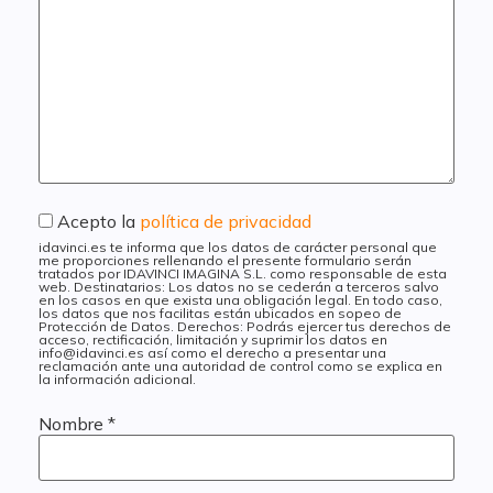
Acepto la
política de privacidad
idavinci.es te informa que los datos de carácter personal que
me proporciones rellenando el presente formulario serán
tratados por IDAVINCI IMAGINA S.L. como responsable de esta
web. Destinatarios: Los datos no se cederán a terceros salvo
en los casos en que exista una obligación legal. En todo caso,
los datos que nos facilitas están ubicados en sopeo de
Protección de Datos. Derechos: Podrás ejercer tus derechos de
acceso, rectificación, limitación y suprimir los datos en
info@idavinci.es así como el derecho a presentar una
reclamación ante una autoridad de control como se explica en
la información adicional.
Nombre
*