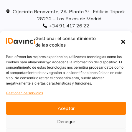
C/Jacinto Benavente, 2A. Planta 3ª . Edificio Tripark.
28232 – Las Rozas de Madrid
+34 91 417 26 22
info@idavinci.es
Gestionar el consentimiento
linkedIn
de las cookies
Políticas legales
Para ofrecer las mejores experiencias, utilizamos tecnologías como las
cookies para almacenar y/o acceder a la información del dispositivo. El
consentimiento de estas tecnologías nos permitirá procesar datos como
Aviso Legal
el comportamiento de navegación o las identificaciones únicas en este
Privacidad
sitio. No consentir o retirar el consentimiento, puede afectar
Cookies
negativamente a ciertas características y funciones.
Innovación
Gestionar los servicios
Calidad y medio ambiente
Informe de desempeño ambiental
Aceptar
Denegar