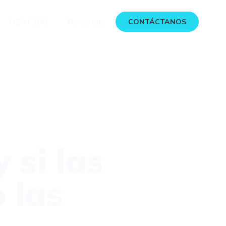
I+D+i 360
Recursos
CONTÁCTANOS
 si las
 las