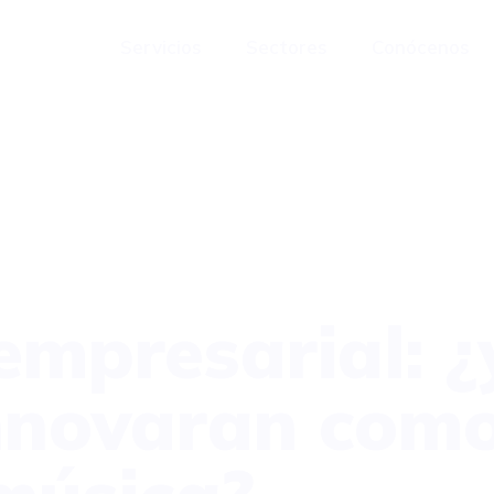
Servicios
Sectores
Conócenos
mpresarial: ¿y
nnovaran como