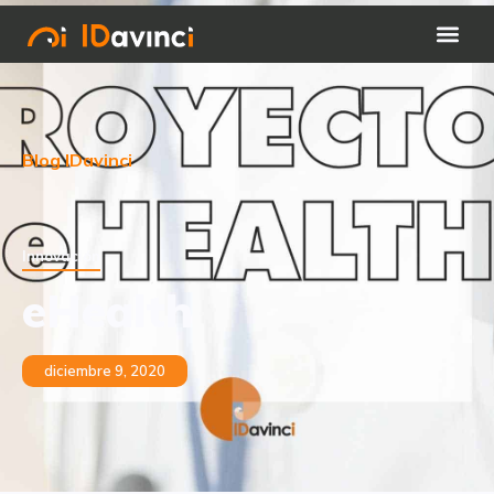
Blog IDavinci
Innovación
eHealth
diciembre 9, 2020