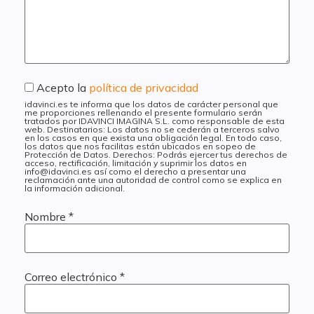
Acepto la
política de privacidad
idavinci.es te informa que los datos de carácter personal que
me proporciones rellenando el presente formulario serán
tratados por IDAVINCI IMAGINA S.L. como responsable de esta
web. Destinatarios: Los datos no se cederán a terceros salvo
en los casos en que exista una obligación legal. En todo caso,
los datos que nos facilitas están ubicados en sopeo de
Protección de Datos. Derechos: Podrás ejercer tus derechos de
acceso, rectificación, limitación y suprimir los datos en
info@idavinci.es así como el derecho a presentar una
reclamación ante una autoridad de control como se explica en
la información adicional.
Nombre
*
Correo electrónico
*