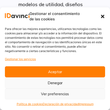
modelos de utilidad, diseños
industriales nuevos ante oficinas
Gestionar el consentimiento
de las cookies
de patentes y marcas.
Para ofrecer las mejores experiencias, utilizamos tecnologías como las
Si el proceso lo acomete la propia
cookies para almacenar y/o acceder a la información del dispositivo. El
solicitante, total o parcialmente,
consentimiento de estas tecnologías nos permitirá procesar datos como
el comportamiento de navegación o las identificaciones únicas en este
sólo será subvencionable la
sitio. No consentir o retirar el consentimiento, puede afectar
negativamente a ciertas características y funciones.
inversión en maquinaria, utillaje,
Gestionar los servicios
equipos para proceso de
Aceptar
información y software específico
de nueva adquisición necesarios
Denegar
para la fabricación del prototipo.
Ver preferencias
En ningún caso, serán
Política de cookies
Declaración de privacidad
Impressum
subvencionables los costes