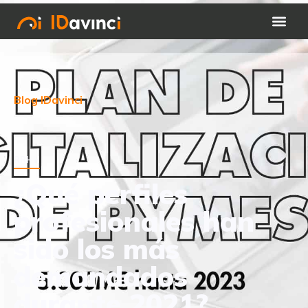
Blog IDavinci
RRHH
¿Qué perfiles
profesionales han
sido los más
demandados
durante 2021?