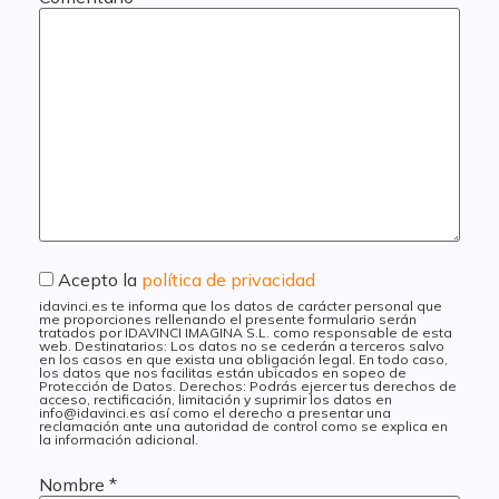
Acepto la
política de privacidad
idavinci.es te informa que los datos de carácter personal que
me proporciones rellenando el presente formulario serán
tratados por IDAVINCI IMAGINA S.L. como responsable de esta
web. Destinatarios: Los datos no se cederán a terceros salvo
en los casos en que exista una obligación legal. En todo caso,
los datos que nos facilitas están ubicados en sopeo de
Protección de Datos. Derechos: Podrás ejercer tus derechos de
acceso, rectificación, limitación y suprimir los datos en
info@idavinci.es así como el derecho a presentar una
reclamación ante una autoridad de control como se explica en
la información adicional.
Nombre
*