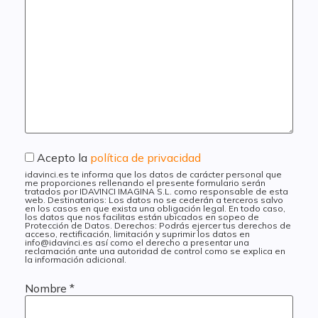
Acepto la
política de privacidad
idavinci.es te informa que los datos de carácter personal que
me proporciones rellenando el presente formulario serán
tratados por IDAVINCI IMAGINA S.L. como responsable de esta
web. Destinatarios: Los datos no se cederán a terceros salvo
en los casos en que exista una obligación legal. En todo caso,
los datos que nos facilitas están ubicados en sopeo de
Protección de Datos. Derechos: Podrás ejercer tus derechos de
acceso, rectificación, limitación y suprimir los datos en
info@idavinci.es así como el derecho a presentar una
reclamación ante una autoridad de control como se explica en
la información adicional.
Nombre
*