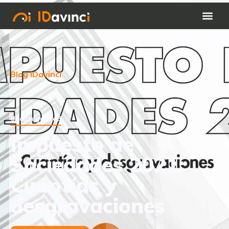
Blog IDavinci
Uncategorized
Impuesto de
Sociedades 2021:
Cuantías y
desgravaciones