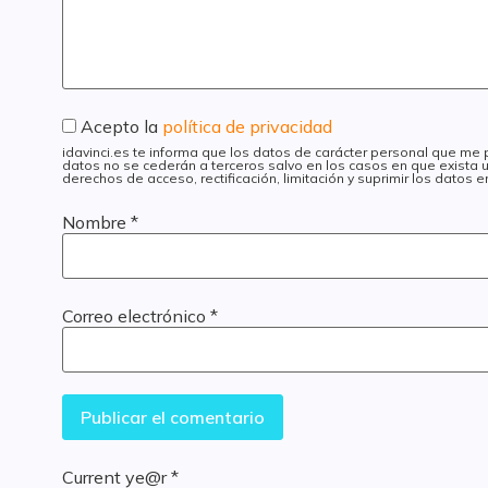
Acepto la
política de privacidad
idavinci.es te informa que los datos de carácter personal que me
datos no se cederán a terceros salvo en los casos en que exista u
derechos de acceso, rectificación, limitación y suprimir los datos
Nombre
*
Correo electrónico
*
Current ye@r
*