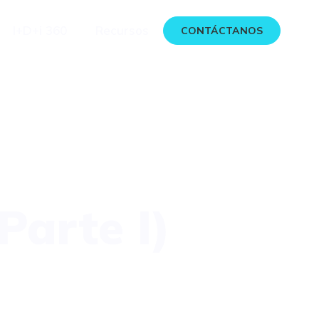
I+D+i 360
Recursos
CONTÁCTANOS
Parte I)