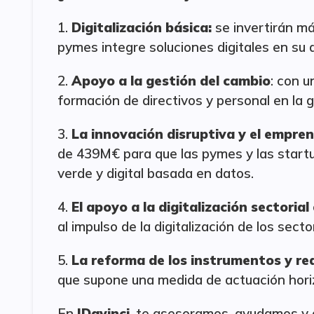
1.
Digitalización básica:
se invertirán m
pymes integre soluciones digitales en su d
2.
Apoyo a la gestión del cambio
: con 
formación de directivos y personal en la g
3.
La innovación disruptiva y el empren
de 439M€ para que las pymes y las start
verde y digital basada en datos.
4.
El apoyo a la digitalización sectorial
al impulso de la digitalización de los sect
5.
La reforma de los instrumentos y re
que supone una medida de actuación horizo
En
IDavinci
, te asesoramos, ayudamos y