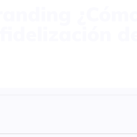
randing ¿Cómo
fidelización d