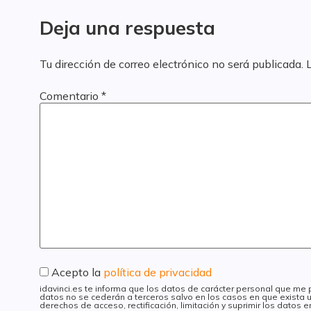
Deja una respuesta
Tu dirección de correo electrónico no será publicada.
Comentario
*
Acepto la
política de privacidad
idavinci.es te informa que los datos de carácter personal que me
datos no se cederán a terceros salvo en los casos en que exista u
derechos de acceso, rectificación, limitación y suprimir los datos