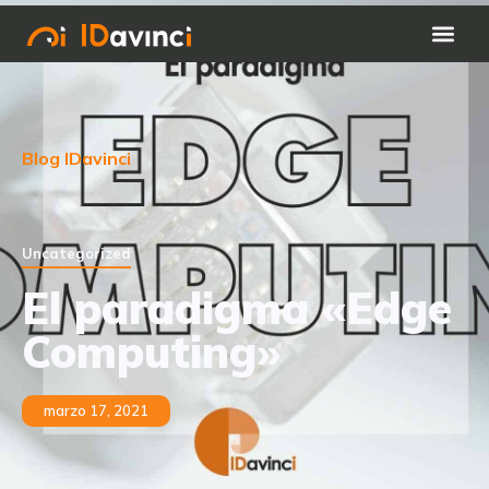
Blog IDavinci
Uncategorized
El paradigma «Edge
Computing»
marzo 17, 2021