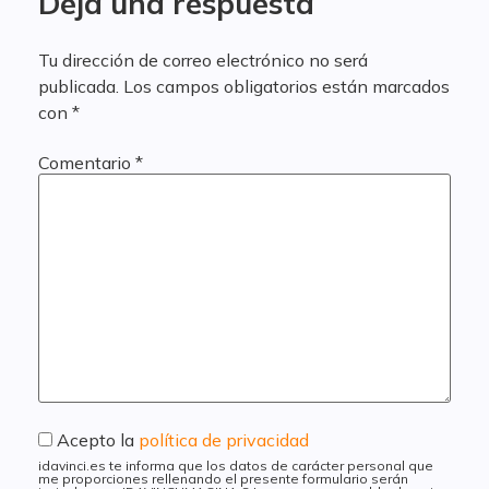
Deja una respuesta
Tu dirección de correo electrónico no será
publicada.
Los campos obligatorios están marcados
con
*
Comentario
*
Acepto la
política de privacidad
idavinci.es te informa que los datos de carácter personal que
me proporciones rellenando el presente formulario serán