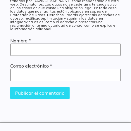
tratados por IDAVINCI IMAGINA S.L. como responsable de esta
web. Destinatarios: Los datos no se cederán a terceros salvo
en los casos en que exista una obligación legal. En todo caso,
los datos que nos facilitas están ubicados en sopeo de
Protección de Datos. Derechos: Podrás ejercer tus derechos de
acceso, rectificación, limitación y suprimir los datos en
info@idavinci.es así como el derecho a presentar una
reclamación ante una autoridad de control como se explica en
la información adicional.
Nombre
*
Correo electrónico
*