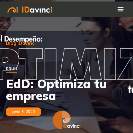
Blog IDavinci
RRHH
EdD: Optimiza tu
empresa
junio 3, 2020