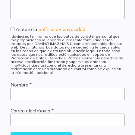
Acepto la
política de privacidad
idavinci.es te informa que los datos de carácter personal que
me proporciones rellenando el presente formulario serán
tratados por IDAVINCI IMAGINA S.L. como responsable de esta
web. Destinatarios: Los datos no se cederán a terceros salvo
en los casos en que exista una obligación legal. En todo caso,
los datos que nos facilitas están ubicados en sopeo de
Protección de Datos. Derechos: Podrás ejercer tus derechos de
acceso, rectificación, limitación y suprimir los datos en
info@idavinci.es así como el derecho a presentar una
reclamación ante una autoridad de control como se explica en
la información adicional.
Nombre
*
Correo electrónico
*