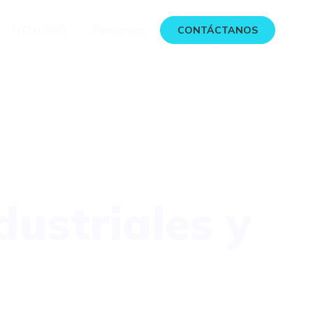
I+D+i 360
Recursos
CONTÁCTANOS
ustriales y