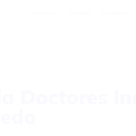
Servicios
Sectores
Conócenos
a Doctores Ind
vedo