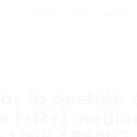
Servicios
Sectores
Conócenos
r la gestión 
e I+D+i media