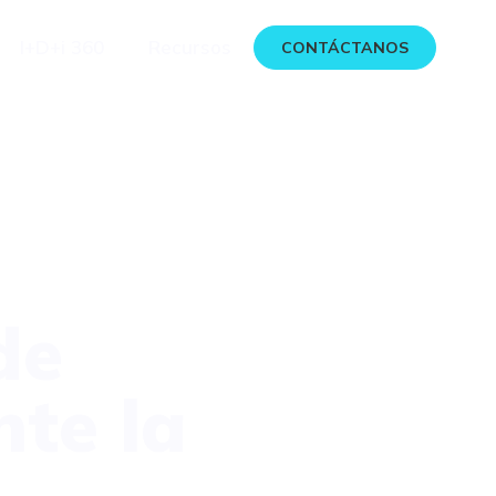
I+D+i 360
Recursos
CONTÁCTANOS
de
nte la