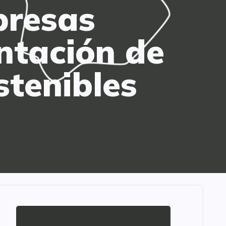
presas
ntación de
stenibles