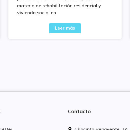
materia de rehabilitación residencial y
vivienda social en
Leer más
s
Contacto
 I+D+i
C/Jacinto Benavente, 2A. 