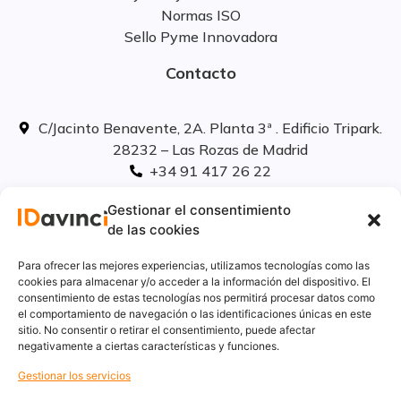
Normas ISO
Sello Pyme Innovadora
Contacto
C/Jacinto Benavente, 2A. Planta 3ª . Edificio Tripark.
28232 – Las Rozas de Madrid
+34 91 417 26 22
info@idavinci.es
Gestionar el consentimiento
linkedIn
de las cookies
Políticas legales
Para ofrecer las mejores experiencias, utilizamos tecnologías como las
cookies para almacenar y/o acceder a la información del dispositivo. El
consentimiento de estas tecnologías nos permitirá procesar datos como
Aviso Legal
el comportamiento de navegación o las identificaciones únicas en este
Privacidad
sitio. No consentir o retirar el consentimiento, puede afectar
Cookies
negativamente a ciertas características y funciones.
Innovación
Gestionar los servicios
Calidad y medio ambiente