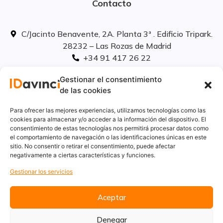
Contacto
C/Jacinto Benavente, 2A. Planta 3ª . Edificio Tripark.
28232 – Las Rozas de Madrid
+34 91 417 26 22
info@idavinci.es
Gestionar el consentimiento
linkedIn
de las cookies
Políticas legales
Para ofrecer las mejores experiencias, utilizamos tecnologías como las
cookies para almacenar y/o acceder a la información del dispositivo. El
consentimiento de estas tecnologías nos permitirá procesar datos como
Aviso Legal
el comportamiento de navegación o las identificaciones únicas en este
Privacidad
sitio. No consentir o retirar el consentimiento, puede afectar
Cookies
negativamente a ciertas características y funciones.
Innovación
Gestionar los servicios
Calidad y medio ambiente
Informe de desempeño ambiental
Aceptar
Denegar