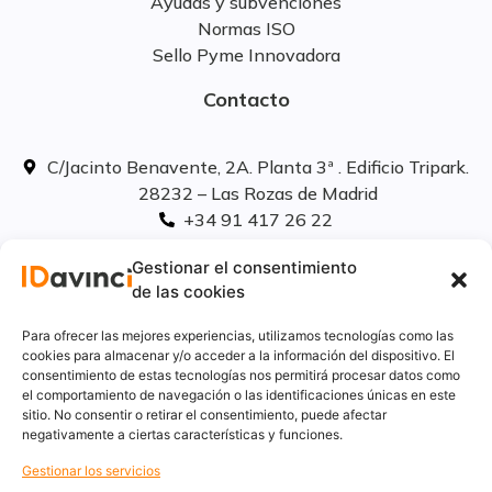
Ayudas y subvenciones
Normas ISO
Sello Pyme Innovadora
Contacto
C/Jacinto Benavente, 2A. Planta 3ª . Edificio Tripark.
28232 – Las Rozas de Madrid
+34 91 417 26 22
info@idavinci.es
Gestionar el consentimiento
linkedIn
de las cookies
Políticas legales
Para ofrecer las mejores experiencias, utilizamos tecnologías como las
cookies para almacenar y/o acceder a la información del dispositivo. El
consentimiento de estas tecnologías nos permitirá procesar datos como
Aviso Legal
el comportamiento de navegación o las identificaciones únicas en este
Privacidad
sitio. No consentir o retirar el consentimiento, puede afectar
Cookies
negativamente a ciertas características y funciones.
Innovación
Gestionar los servicios
Calidad y medio ambiente