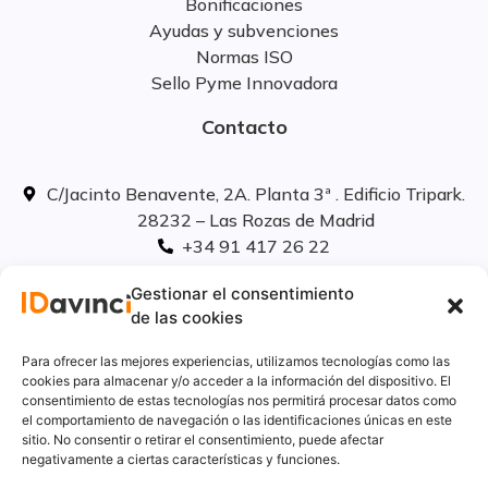
Bonificaciones
Ayudas y subvenciones
Normas ISO
Sello Pyme Innovadora
Contacto
C/Jacinto Benavente, 2A. Planta 3ª . Edificio Tripark.
28232 – Las Rozas de Madrid
+34 91 417 26 22
info@idavinci.es
Gestionar el consentimiento
linkedIn
de las cookies
Políticas legales
Para ofrecer las mejores experiencias, utilizamos tecnologías como las
cookies para almacenar y/o acceder a la información del dispositivo. El
consentimiento de estas tecnologías nos permitirá procesar datos como
Aviso Legal
el comportamiento de navegación o las identificaciones únicas en este
Privacidad
sitio. No consentir o retirar el consentimiento, puede afectar
Cookies
negativamente a ciertas características y funciones.
Innovación