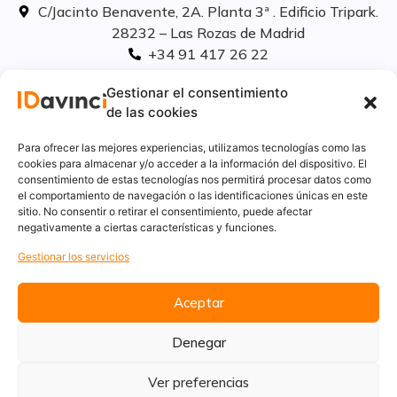
C/Jacinto Benavente, 2A. Planta 3ª . Edificio Tripark.
28232 – Las Rozas de Madrid
+34 91 417 26 22
info@idavinci.es
Gestionar el consentimiento
linkedIn
de las cookies
Políticas legales
Para ofrecer las mejores experiencias, utilizamos tecnologías como las
cookies para almacenar y/o acceder a la información del dispositivo. El
consentimiento de estas tecnologías nos permitirá procesar datos como
Aviso Legal
el comportamiento de navegación o las identificaciones únicas en este
Privacidad
sitio. No consentir o retirar el consentimiento, puede afectar
Cookies
negativamente a ciertas características y funciones.
Innovación
Gestionar los servicios
Calidad y medio ambiente
Informe de desempeño ambiental
Aceptar
Denegar
Ver preferencias