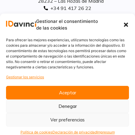
28232 – Las Rozas de Madrid
+34 91 417 26 22
info@idavinci.es
Gestionar el consentimiento
linkedIn
de las cookies
Políticas legales
Para ofrecer las mejores experiencias, utilizamos tecnologías como las
cookies para almacenar y/o acceder a la información del dispositivo. El
consentimiento de estas tecnologías nos permitirá procesar datos como
Aviso Legal
el comportamiento de navegación o las identificaciones únicas en este
Privacidad
sitio. No consentir o retirar el consentimiento, puede afectar
Cookies
negativamente a ciertas características y funciones.
Innovación
Gestionar los servicios
Calidad y medio ambiente
Informe de desempeño ambiental
Aceptar
Denegar
Ver preferencias
Política de cookies
Declaración de privacidad
Impressum