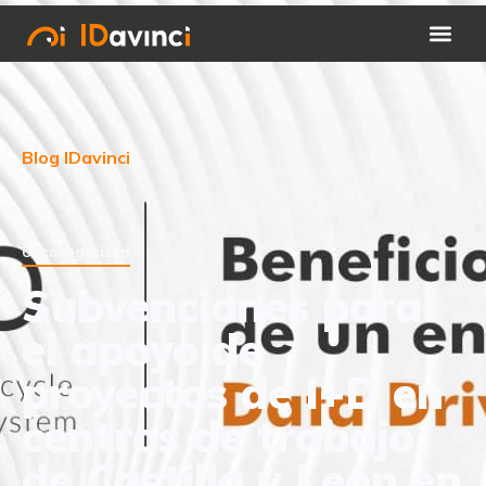
Blog IDavinci
Uncategorized
Subvenciones para
el apoyo de
proyectos de I+D en
centros de trabajo
de Castilla y León en