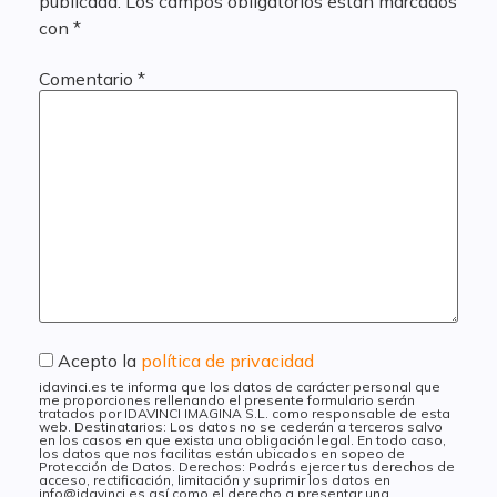
publicada.
Los campos obligatorios están marcados
con
*
Comentario
*
Acepto la
política de privacidad
idavinci.es te informa que los datos de carácter personal que
me proporciones rellenando el presente formulario serán
tratados por IDAVINCI IMAGINA S.L. como responsable de esta
web. Destinatarios: Los datos no se cederán a terceros salvo
en los casos en que exista una obligación legal. En todo caso,
los datos que nos facilitas están ubicados en sopeo de
Protección de Datos. Derechos: Podrás ejercer tus derechos de
acceso, rectificación, limitación y suprimir los datos en
info@idavinci.es así como el derecho a presentar una