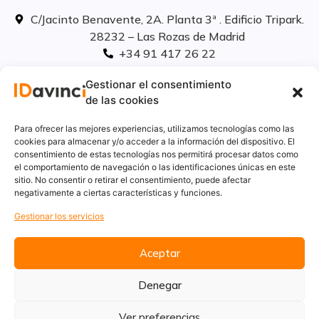
C/Jacinto Benavente, 2A. Planta 3ª . Edificio Tripark.
28232 – Las Rozas de Madrid
+34 91 417 26 22
info@idavinci.es
Gestionar el consentimiento
linkedIn
de las cookies
Políticas legales
Para ofrecer las mejores experiencias, utilizamos tecnologías como las
cookies para almacenar y/o acceder a la información del dispositivo. El
consentimiento de estas tecnologías nos permitirá procesar datos como
Aviso Legal
el comportamiento de navegación o las identificaciones únicas en este
Privacidad
sitio. No consentir o retirar el consentimiento, puede afectar
Cookies
negativamente a ciertas características y funciones.
Innovación
Gestionar los servicios
Calidad y medio ambiente
Informe de desempeño ambiental
Aceptar
Denegar
Ver preferencias