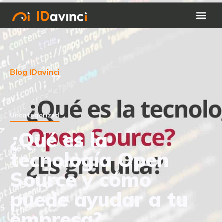
Blog IDavinci
Uncategorized
¿Qué es la
tecnología Open
Source y cómo
puede ayudar a tu
empresa?