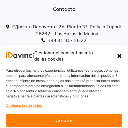
Contacto
C/Jacinto Benavente, 2A. Planta 3ª . Edificio Tripark.
28232 – Las Rozas de Madrid
+34 91 417 26 22
info@idavinci.es
Gestionar el consentimiento
linkedIn
de las cookies
Políticas legales
Para ofrecer las mejores experiencias, utilizamos tecnologías como las
cookies para almacenar y/o acceder a la información del dispositivo. El
consentimiento de estas tecnologías nos permitirá procesar datos como
Aviso Legal
el comportamiento de navegación o las identificaciones únicas en este
Privacidad
sitio. No consentir o retirar el consentimiento, puede afectar
Cookies
negativamente a ciertas características y funciones.
Innovación
Gestionar los servicios
Calidad y medio ambiente
Informe de desempeño ambiental
Aceptar