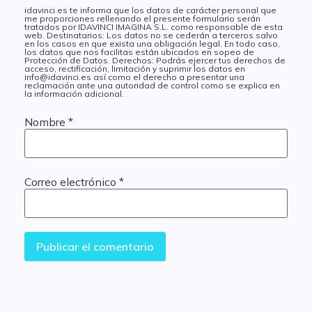
idavinci.es te informa que los datos de carácter personal que
me proporciones rellenando el presente formulario serán
tratados por IDAVINCI IMAGINA S.L. como responsable de esta
web. Destinatarios: Los datos no se cederán a terceros salvo
en los casos en que exista una obligación legal. En todo caso,
los datos que nos facilitas están ubicados en sopeo de
Protección de Datos. Derechos: Podrás ejercer tus derechos de
acceso, rectificación, limitación y suprimir los datos en
info@idavinci.es así como el derecho a presentar una
reclamación ante una autoridad de control como se explica en
la información adicional.
Nombre
*
Correo electrónico
*