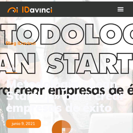
Blog IDavinci
RRHH
Metodología «Lean
StartUp» para crear
empresas de éxito
junio 9, 2021