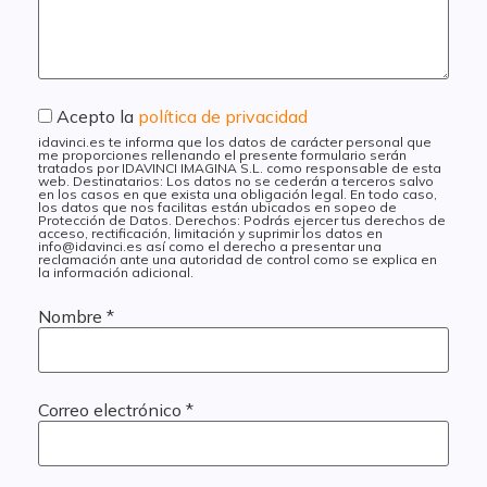
Acepto la
política de privacidad
idavinci.es te informa que los datos de carácter personal que
me proporciones rellenando el presente formulario serán
tratados por IDAVINCI IMAGINA S.L. como responsable de esta
web. Destinatarios: Los datos no se cederán a terceros salvo
en los casos en que exista una obligación legal. En todo caso,
los datos que nos facilitas están ubicados en sopeo de
Protección de Datos. Derechos: Podrás ejercer tus derechos de
acceso, rectificación, limitación y suprimir los datos en
info@idavinci.es así como el derecho a presentar una
reclamación ante una autoridad de control como se explica en
la información adicional.
Nombre
*
Correo electrónico
*