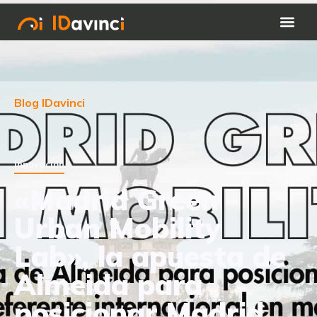
Blog IDavinci
Innovación
«Madrid Green
Urban Mobility
Lab», la apuesta de
Almeida para
posicionar Madrid