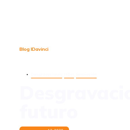
Blog IDavinci
Desgravaciones
,
I+D+i
,
Innovación
Desgravacio
futuro