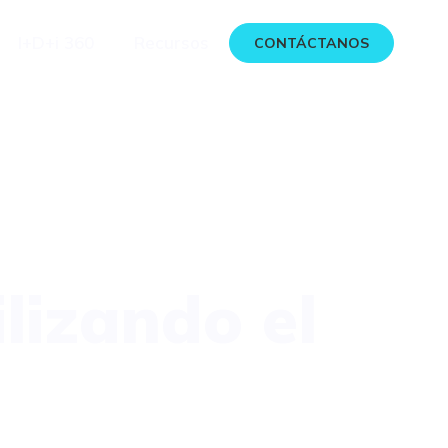
I+D+i 360
Recursos
CONTÁCTANOS
lizando el