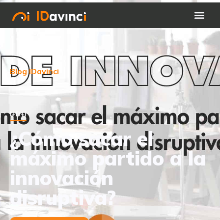
Blog IDavinci
I+D+i
¿Cómo sacar el
máximo partido a la
innovación
disruptiva?