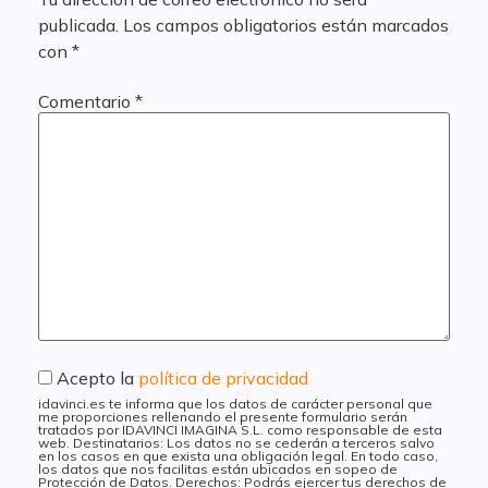
publicada.
Los campos obligatorios están marcados
con
*
Comentario
*
Acepto la
política de privacidad
idavinci.es te informa que los datos de carácter personal que
me proporciones rellenando el presente formulario serán
tratados por IDAVINCI IMAGINA S.L. como responsable de esta
web. Destinatarios: Los datos no se cederán a terceros salvo
en los casos en que exista una obligación legal. En todo caso,
los datos que nos facilitas están ubicados en sopeo de
Protección de Datos. Derechos: Podrás ejercer tus derechos de