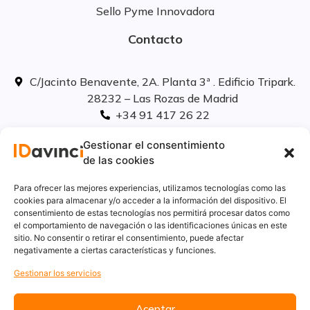
Sello Pyme Innovadora
Contacto
C/Jacinto Benavente, 2A. Planta 3ª . Edificio Tripark.
28232 – Las Rozas de Madrid
+34 91 417 26 22
info@idavinci.es
Gestionar el consentimiento
linkedIn
de las cookies
Políticas legales
Para ofrecer las mejores experiencias, utilizamos tecnologías como las
cookies para almacenar y/o acceder a la información del dispositivo. El
consentimiento de estas tecnologías nos permitirá procesar datos como
Aviso Legal
el comportamiento de navegación o las identificaciones únicas en este
Privacidad
sitio. No consentir o retirar el consentimiento, puede afectar
Cookies
negativamente a ciertas características y funciones.
Innovación
Gestionar los servicios
Calidad y medio ambiente
Informe de desempeño ambiental
Aceptar