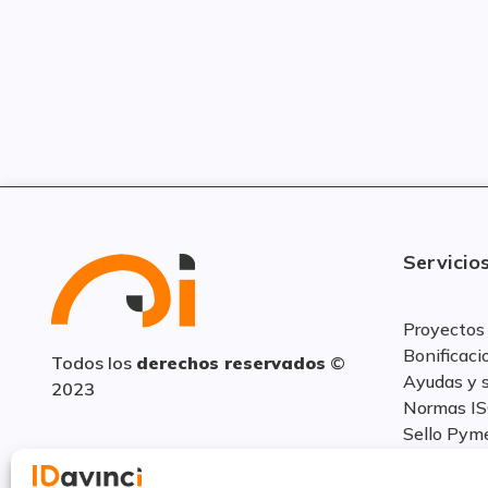
Servicio
Proyectos
Bonificaci
Todos los
derechos reservados
©
Ayudas y 
2023
Normas I
Sello Pym
Hecho con
por
Sooda