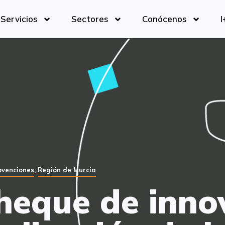
Servicios
Sectores
Conócenos
I
bvenciones
,
Región de Murcia
heque de inno