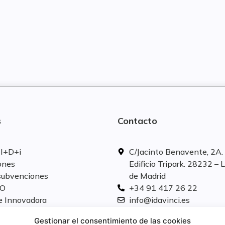
s
Contacto
 I+D+i
C/Jacinto Benavente, 2A. 
ones
Edificio Tripark. 28232 – 
subvenciones
de Madrid
SO
+34 91 417 26 22
e Innovadora
info@idavinci.es
linkedIn
Gestionar el consentimiento de las cookies