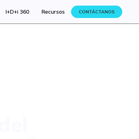
I+D+i 360
Recursos
CONTÁCTANOS
del