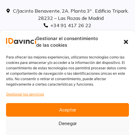
C/Jacinto Benavente, 2A. Planta 3ª . Edificio Tripark.
28232 – Las Rozas de Madrid
+34 91 417 26 22
info@idavinci.es
Gestionar el consentimiento
linkedIn
de las cookies
Políticas legales
Para ofrecer las mejores experiencias, utilizamos tecnologías como las
cookies para almacenar y/o acceder a la información del dispositivo. El
consentimiento de estas tecnologías nos permitirá procesar datos como
Aviso Legal
el comportamiento de navegación o las identificaciones únicas en este
Privacidad
sitio. No consentir o retirar el consentimiento, puede afectar
Cookies
negativamente a ciertas características y funciones.
Innovación
Gestionar los servicios
Calidad y medio ambiente
Informe de desempeño ambiental
Aceptar
Denegar