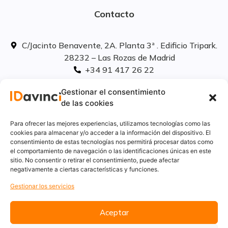
Contacto
C/Jacinto Benavente, 2A. Planta 3ª . Edificio Tripark.
28232 – Las Rozas de Madrid
+34 91 417 26 22
info@idavinci.es
Gestionar el consentimiento
linkedIn
de las cookies
Políticas legales
Para ofrecer las mejores experiencias, utilizamos tecnologías como las
cookies para almacenar y/o acceder a la información del dispositivo. El
consentimiento de estas tecnologías nos permitirá procesar datos como
Aviso Legal
el comportamiento de navegación o las identificaciones únicas en este
Privacidad
sitio. No consentir o retirar el consentimiento, puede afectar
Cookies
negativamente a ciertas características y funciones.
Innovación
Gestionar los servicios
Calidad y medio ambiente
Informe de desempeño ambiental
Aceptar