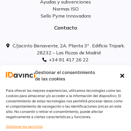
Ayudas y subvenciones
Normas ISO
Sello Pyme Innovadora
Contacto
C/Jacinto Benavente, 2A. Planta 3ª . Edificio Tripark.
28232 – Las Rozas de Madrid
+34 91 417 26 22
info@idavinci.es
Gestionar el consentimiento
linkedIn
de las cookies
Políticas legales
Para ofrecer las mejores experiencias, utilizamos tecnologías como las
cookies para almacenar y/o acceder a la información del dispositivo. El
consentimiento de estas tecnologías nos permitirá procesar datos como
Aviso Legal
el comportamiento de navegación o las identificaciones únicas en este
Privacidad
sitio. No consentir o retirar el consentimiento, puede afectar
Cookies
negativamente a ciertas características y funciones.
Innovación
Gestionar los servicios