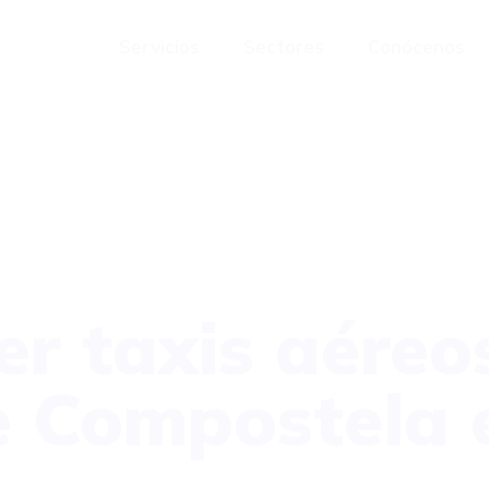
Servicios
Sectores
Conócenos
r taxis aéreo
e Compostela 