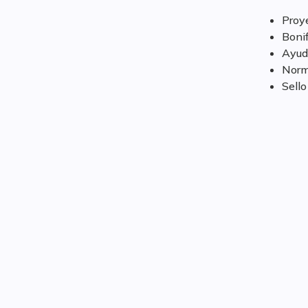
Proy
Boni
Ayud
Norm
Sell