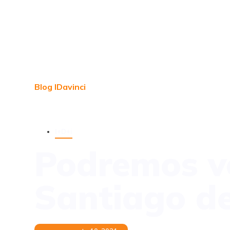
Blog IDavinci
I+D+i
Podremos ve
Santiago d