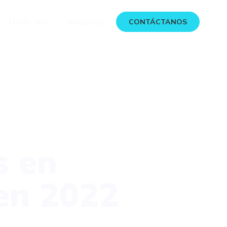
I+D+i 360
Recursos
CONTÁCTANOS
s en
en 2022